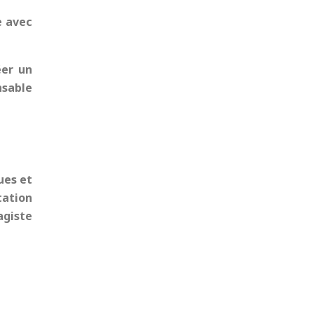
e avec
éer un
nsable
ues et
ation
agiste