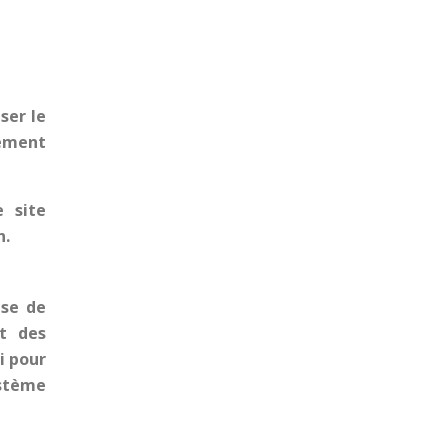
ser le
tement
e site
n.
ase de
nt des
i pour
ystème