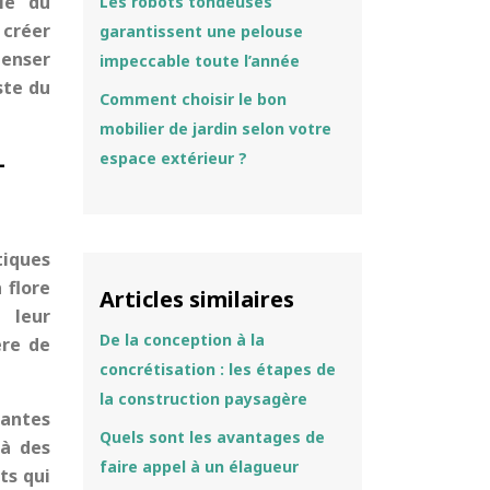
ie du
Les robots tondeuses
 créer
garantissent une pelouse
penser
impeccable toute l’année
ste du
Comment choisir le bon
mobilier de jardin selon votre
-
espace extérieur ?
tiques
 flore
Articles similaires
 leur
De la conception à la
ère de
concrétisation : les étapes de
la construction paysagère
lantes
Quels sont les avantages de
 à des
faire appel à un élagueur
ts qui