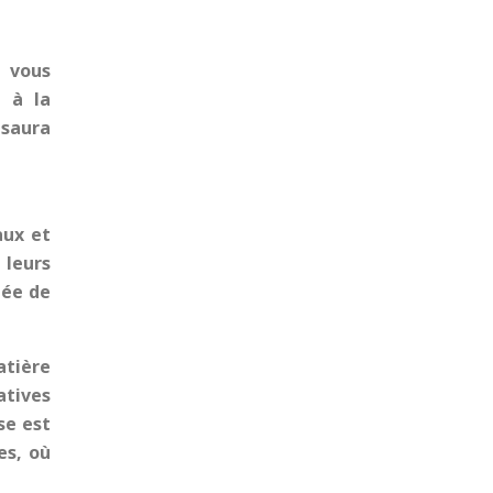
i vous
n à la
 saura
aux et
 leurs
née de
atière
atives
se est
es, où