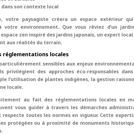
 dans son contexte local
, votre paysagiste créera un espace extérieur qu
à votre environnement. Que vous rêviez d’un jardi
 espace zen inspiré des jardins japonais, un expert local
nt aux réalités du terrain.
s réglementations locales
 particulièrement sensibles aux enjeux environnement
Ils privilégient des approches éco-responsables dans
 l’utilisation de plantes indigènes, la gestion raison
une locale.
faitement au fait des réglementations locales en m
uvent vous guider à travers les démarches administr
t respecte toutes les normes en vigueur. Cette experti
nes protégées ou à proximité de monuments historiqu
s.