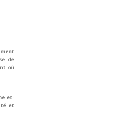
gement
ose de
ent où
ne-et-
ité et