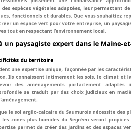
fessionnels possèdent une connaissance approfond
et des espèces végétales adaptées, leur permettant de
ques, fonctionnels et durables. Que vous souhaitiez re
créer un espace vert pour votre entreprise, un paysagi
ves tout en respectant l’environnement local.
à un paysagiste expert dans le Maine-et
ificités du territoire
dent une expertise unique, façonnée par les caractéris
n. Ils connaissent intimement les sols, le climat et la
cevoir des aménagements parfaitement adaptés à
rofondie se traduit par des choix judicieux en mati
 d’aménagement.
ue le sol argilo-calcaire du Saumurois nécessite des p
e les zones plus humides du Segréen seront propices
pertise permet de créer des jardins et des espaces ver